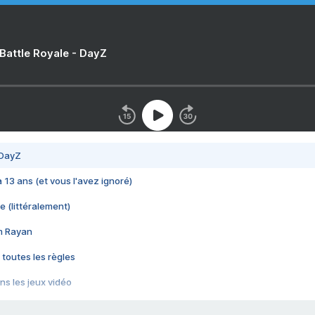
 Battle Royale - DayZ
 DayZ
 a 13 ans (et vous l'avez ignoré)
e (littéralement)
im Rayan
 toutes les règles
s les jeux vidéo
us choquant de Rockstar ? - Le scandale BULLY