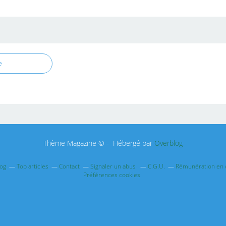
e
Thème Magazine © - Hébergé par
Overblog
log
Top articles
Contact
Signaler un abus
C.G.U.
Rémunération en d
Préférences cookies