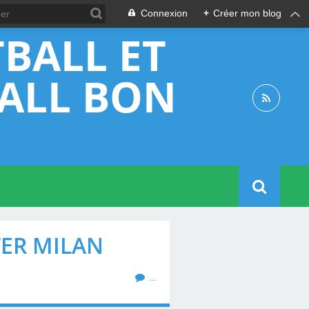
Connexion
+
Créer mon blog
BALL ET
BALL BON
NTER MILAN
…