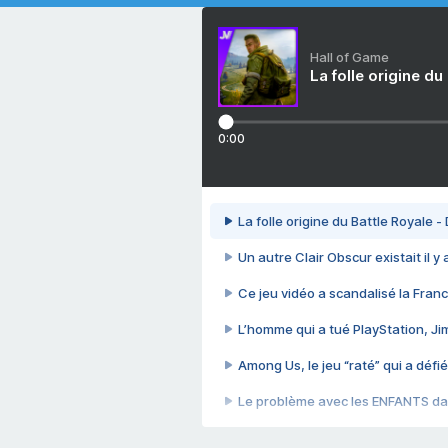
Hall of Game
La folle origine du
0:00
La folle origine du Battle Royale -
Un autre Clair Obscur existait il y
Ce jeu vidéo a scandalisé la Franc
L’homme qui a tué PlayStation, J
Among Us, le jeu “raté” qui a défié
Le problème avec les ENFANTS dan
Et si GTA n'était pas le jeu le pl