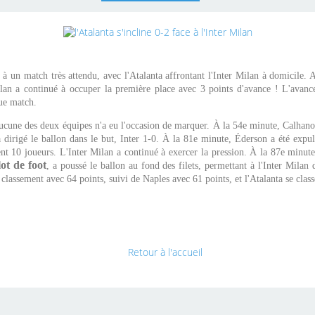
à un match très attendu, avec l'Atalanta affrontant l'Inter Milan à domicile. 
Milan a continué à occuper la première place avec 3 points d'avance ! L'avance
ue match.
cune des deux équipes n'a eu l'occasion de marquer. À la 54e minute, Calhanogl
a dirigé le ballon dans le but, Inter 1-0. À la 81e minute, Éderson a été exp
ent 10 joueurs. L'Inter Milan a continué à exercer la pression. À la 87e minute,
ot de foot
, a poussé le ballon au fond des filets, permettant à l'Inter Milan
 classement avec 64 points, suivi de Naples avec 61 points, et l'Atalanta se clas
Retour à l'accueil