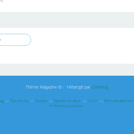
e
Thème Magazine © - Hébergé par
Overblog
log
Top articles
Contact
Signaler un abus
C.G.U.
Rémunération en d
Préférences cookies