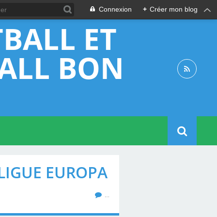
Connexion
+
Créer mon blog
BALL ET
BALL BON
 LIGUE EUROPA
…