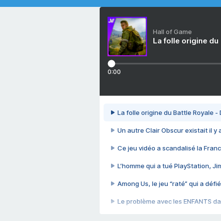
Hall of Game
La folle origine du
0:00
La folle origine du Battle Royale -
Un autre Clair Obscur existait il y
Ce jeu vidéo a scandalisé la Franc
L’homme qui a tué PlayStation, J
Among Us, le jeu “raté” qui a défié
Le problème avec les ENFANTS dan
Et si GTA n'était pas le jeu le pl