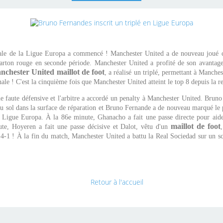
ale de la Ligue Europa a commencé ! Manchester United a de nouveau joué c
arton rouge en seconde période. Manchester United a profité de son avantage
nchester United maillot de foot
, a réalisé un triplé, permettant à Manche
inale ! C'est la cinquième fois que Manchester United atteint le top 8 depuis la 
 faute défensive et l'arbitre a accordé un penalty à Manchester United. Bru
 sol dans la surface de réparation et Bruno Fernande a de nouveau marqué le p
Ligue Europa. À la 86e minute, Ghanacho a fait une passe directe pour aid
maillot de foot
te, Hoyeren a fait une passe décisive et Dalot, vêtu d'un
 4-1 ! À la fin du match, Manchester United a battu la Real Sociedad sur un s
Retour à l'accueil