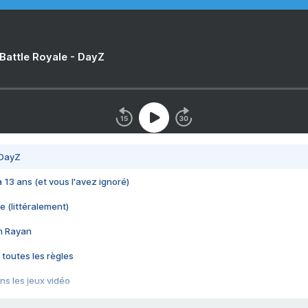
 Battle Royale - DayZ
 DayZ
 a 13 ans (et vous l'avez ignoré)
e (littéralement)
im Rayan
 toutes les règles
s les jeux vidéo
us choquant de Rockstar ? - Le scandale BULLY