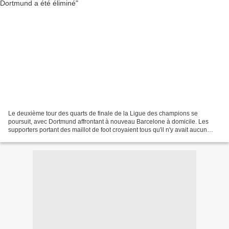
Le deuxième tour des quarts de finale de la Ligue des champions se
poursuit, avec Dortmund affrontant à nouveau Barcelone à domicile. Les
supporters portant des maillot de foot croyaient tous qu'il n'y avait aucun
doute sur le vainqueur de ce match. Mais...