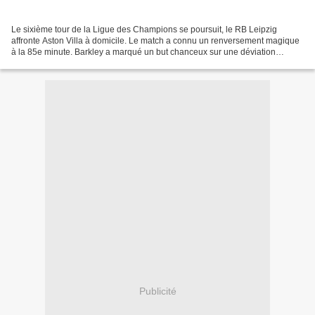
Le sixième tour de la Ligue des Champions se poursuit, le RB Leipzig
affronte Aston Villa à domicile. Le match a connu un renversement magique
à la 85e minute. Barkley a marqué un but chanceux sur une déviation
d'Aston Villa en battant de peu le RB Leipzig...
Publicité