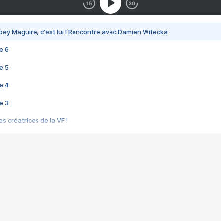
bey Maguire, c'est lui ! Rencontre avec Damien Witecka
e 6
e 5
e 4
e 3
s créatrices de la VF !
e 2
e 1
e Mektoub My Love arrive enfin ! Rencontre avec Shaïn Boumedine et Sal
i : après Toni en famille
elle réalise le bouleversant Dites lui que je l'aime