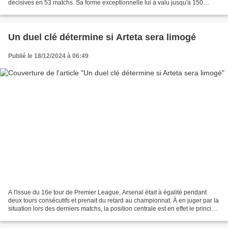
décisives en 53 matchs. Sa forme exceptionnelle lui a valu jusqu'à 150
millions d'euros. Dans la nouvelle saison,...
Un duel clé détermine si Arteta sera limogé
Publié le 18/12/2024 à 06:49
A l'issue du 16e tour de Premier League, Arsenal était à égalité pendant
deux tours consécutifs et prenait du retard au championnat. À en juger par la
situation lors des derniers matchs, la position centrale est en effet le principal
défaut de l'alignement...