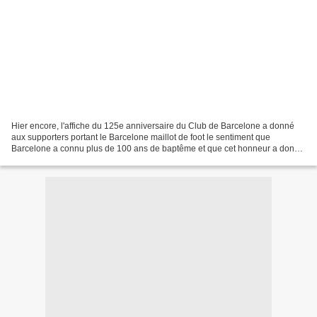
Hier encore, l'affiche du 125e anniversaire du Club de Barcelone a donné
aux supporters portant le Barcelone maillot de foot le sentiment que
Barcelone a connu plus de 100 ans de baptême et que cet honneur a donné
à l'équipe un statut plus élevé. Dans...