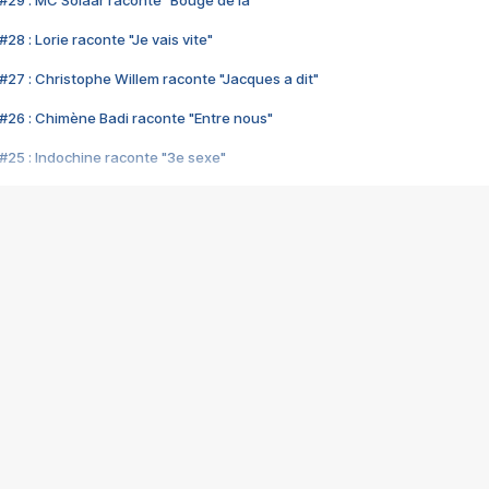
#29 : MC Solaar raconte "Bouge de là"
28 : Lorie raconte "Je vais vite"
#27 : Christophe Willem raconte "Jacques a dit"
#26 : Chimène Badi raconte "Entre nous"
#25 : Indochine raconte "3e sexe"
#24 : Zaho raconte "C'est chelou"
#23 : Patrick Bruel raconte "Au café des délices"
#22 : Kyo raconte "Le chemin"
#21 : Nolwenn Leroy raconte "Cassé"
#20 : Patrick Hernandez raconte "Born to be alive"
#19 : Lorie raconte "Près de moi"
#18 : Michael Jones raconte "A nos actes manqués" (avec Jean-Jacque
#17 : Khaled raconte "Aïcha"