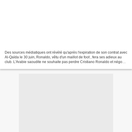
Des sources médiatiques ont révélé qu'après l'expiration de son contrat avec
Al-Qaïda le 30 juin, Ronaldo, vêtu d'un maillot de foot , fera ses adieux au
club. L'Arabie saoudite ne souhaite pas perdre Cristiano Ronaldo et négocie
avec la star portugaise,...