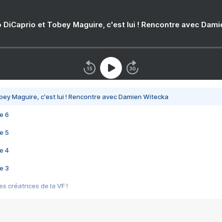
 DiCaprio et Tobey Maguire, c'est lui ! Rencontre avec Dam
bey Maguire, c'est lui ! Rencontre avec Damien Witecka
e 6
e 5
e 4
e 3
s créatrices de la VF !
e 2
e 1