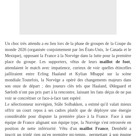
Un choc très attendu a eu lieu lors de la phase de groupes de la Coupe du
monde 2026 (organisée conjointement par les États-Unis, le Canada et le
Mexique), opposant la France à la Norvège dans la lutte pour la première
place du groupe. Les supporters, vêtus de leurs
maillot de foot
,
attendaient le match avec impatience, curieux de voir quelles étincelles
jailliraient entre Erling Haaland et Kylian Mbappé sur la scène
mondiale.Toutefois, la Norvège a opéré des changements majeurs dans
son onze de départ ; des joueurs clés tels que Haaland, Ødegaard et
Sørloth n'ont pas pris part à la rencontre, laissant les fans déçus de ne pas
voir se concrétiser ce face-à-face tant espéré.
Le sélectionneur norvégien, Ståle Solbakken, a estimé qu'il valait mieux
offrir un court repos à ses cadres plutôt que de déployer une énergie
considérable pour disputer la première place à la France. Face à une
équipe de France alignant son équipe type, la Norvège s'est retrouvée en
position de nette infériorité. Vêtu d'un
maillot France
, Dembélé a
inscrit un triplé rien qu'en première mi-temps., permettant à son équipe