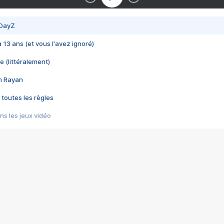
 DayZ
 a 13 ans (et vous l'avez ignoré)
e (littéralement)
im Rayan
 toutes les règles
s les jeux vidéo
us choquant de Rockstar ? - Le scandale BULLY
e plus moche de Steam
du RÊVE tourne au CAUCHEMAR
pendant 8 heures
it… à tort
umiliés par un jeu vidéo