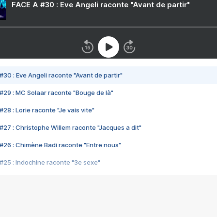
FACE A #30 : Eve Angeli raconte "Avant de partir"
#30 : Eve Angeli raconte "Avant de partir"
#29 : MC Solaar raconte "Bouge de là"
28 : Lorie raconte "Je vais vite"
#27 : Christophe Willem raconte "Jacques a dit"
#26 : Chimène Badi raconte "Entre nous"
#25 : Indochine raconte "3e sexe"
#24 : Zaho raconte "C'est chelou"
#23 : Patrick Bruel raconte "Au café des délices"
#22 : Kyo raconte "Le chemin"