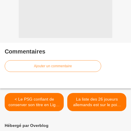
Commentaires
Ajouter un commentaire
< Le PSG confiant de
La liste des 26 joueurs
conserver son titre en Ligue
allemands est sur le point
des Champions
d'être annoncée >
Hébergé par Overblog