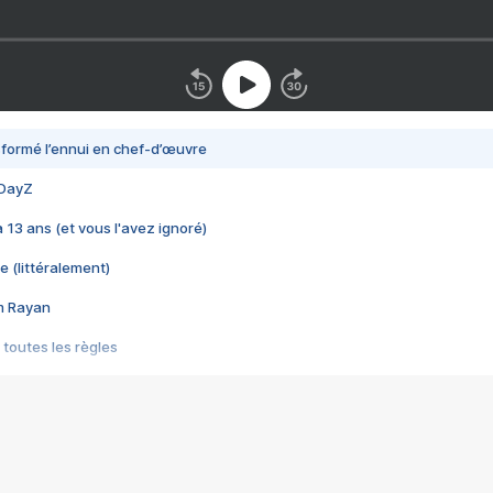
nsformé l’ennui en chef-d’œuvre
 DayZ
 a 13 ans (et vous l'avez ignoré)
e (littéralement)
im Rayan
 toutes les règles
s les jeux vidéo
us choquant de Rockstar ? - Le scandale BULLY
e plus moche de Steam