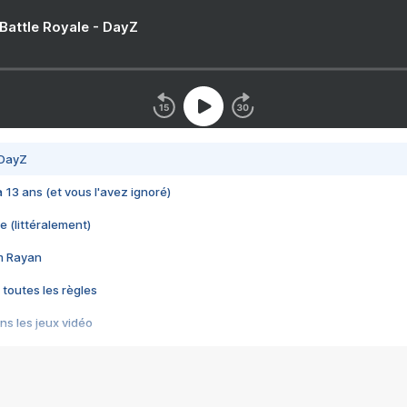
 Battle Royale - DayZ
 DayZ
 a 13 ans (et vous l'avez ignoré)
e (littéralement)
im Rayan
 toutes les règles
s les jeux vidéo
us choquant de Rockstar ? - Le scandale BULLY
e plus moche de Steam