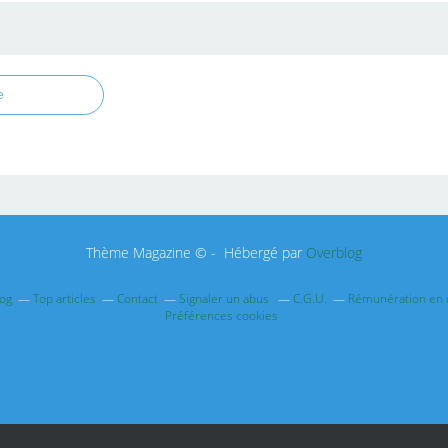
e
Thème Magazine © - Hébergé par
Overblog
log
Top articles
Contact
Signaler un abus
C.G.U.
Rémunération en d
Préférences cookies