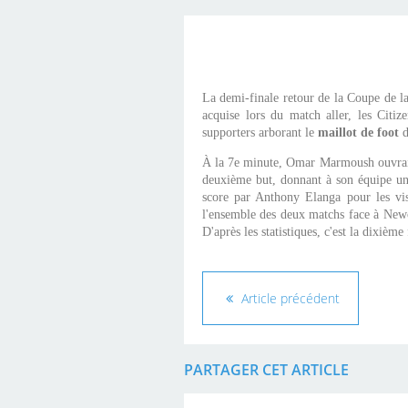
La demi-finale retour de la Coupe de la
acquise lors du match aller, les Citize
supporters arborant le
maillot de foot
d
À la 7e minute, Omar Marmoush ouvrait
deuxième but, donnant à son équipe une
score par Anthony Elanga pour les visi
l'ensemble des deux matchs face à Newca
D'après les statistiques, c'est la dixièm
Article précédent
PARTAGER CET ARTICLE