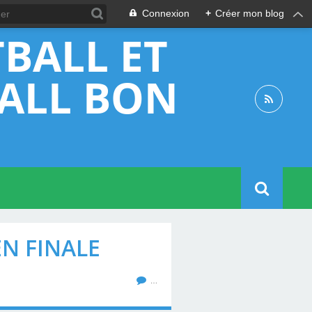
Connexion
+
Créer mon blog
BALL ET
BALL BON
N FINALE
…