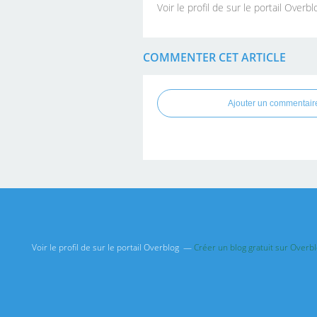
Voir le profil de
sur le portail Overbl
COMMENTER CET ARTICLE
Ajouter un commentair
Voir le profil de
sur le portail Overblog
Créer un blog gratuit sur Overb