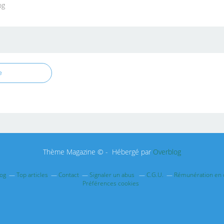
og
e
Thème Magazine © - Hébergé par
Overblog
log
Top articles
Contact
Signaler un abus
C.G.U.
Rémunération en d
Préférences cookies