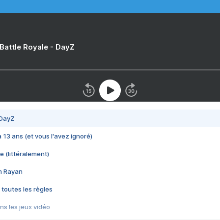
 Battle Royale - DayZ
 DayZ
 a 13 ans (et vous l'avez ignoré)
e (littéralement)
im Rayan
 toutes les règles
s les jeux vidéo