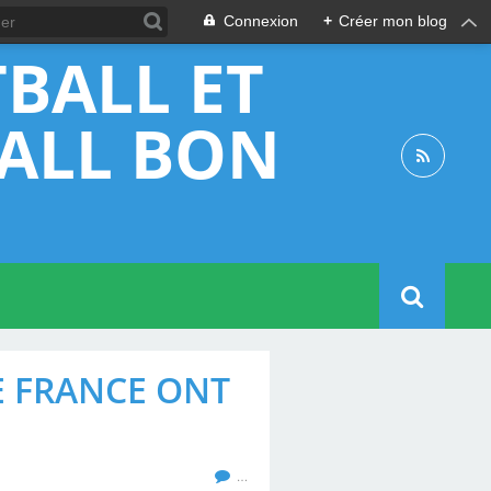
Connexion
+
Créer mon blog
BALL ET
BALL BON
E FRANCE ONT
…