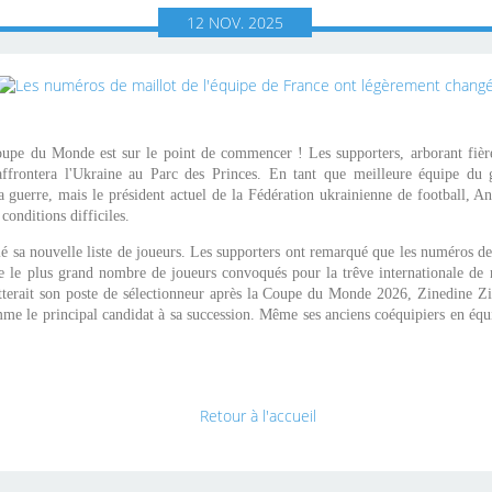
12
NOV.
2025
oupe du Monde est sur le point de commencer ! Les supporters, arborant fiè
frontera l'Ukraine au Parc des Princes. En tant que meilleure équipe du 
a guerre, mais le président actuel de la Fédération ukrainienne de football, 
conditions difficiles.
é sa nouvelle liste de joueurs. Les supporters ont remarqué que les numéros d
 le plus grand nombre de joueurs convoqués pour la trêve internationale de
tterait son poste de sélectionneur après la Coupe du Monde 2026, Zinedine Zi
e le principal candidat à sa succession. Même ses anciens coéquipiers en équi
Retour à l'accueil