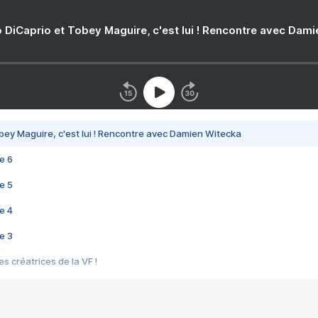
 DiCaprio et Tobey Maguire, c'est lui ! Rencontre avec Dam
bey Maguire, c'est lui ! Rencontre avec Damien Witecka
e 6
e 5
e 4
e 3
s créatrices de la VF !
e 2
e 1